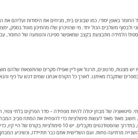
 החומר באופן יסודי. כמו שבונים בית, מניחים את היסודות ועליהם את הל
י ולבסוף משלבים הכול יחד. מי שהזיכרון שלו מהתיכון מוטל בספק, ימצא
נוספת! הלמידה מתבצעת בקצב שמאפשר ספיגה והטמעה של החומר, עם ה
 יש מצגות, סרטונים, תרגול און-ליין ואפילו סקרים שהתוצאות שלהם מוצג
 בספרים שתקבלו מאיתנו. לאורך כל הקורס אנחנו שמים דגש על כיף והנ
. סיטואציה של מבחן יכולה להיות מפחידה – סדר הפרקים בלתי צפוי, ה
 חשוב מאוד מאוד לעשות סימולציות כדי להפחית את המתח סביב המבחן. כ
הפסיכומטרי בכל: בסדר הפרקים, באורך הפרקים, בתדרוך שהסטודנטים
נייה מרתיעה פחות. ועם השלישית אתם כבר תתיידדו, וכשיגיע המבחן 