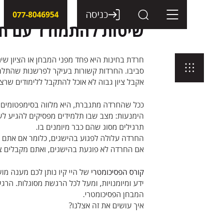
דלג
תוכן
כניסה
077-8046954
שיטות להתמודד עם חר
חרדת בחינות היא פחד מפני המבחן או הציון ש
סביבו. החרדות קשורות בעיקר לפרשנות שהתלמיד
אקבל ציון גבוה לא אוכל להתקבל ללימודים שרצ
ככל שהחרדה מתגברת, היא מלווה בסימפטומים נוס
הימנעות: מצב שבו תלמידים מפסיקים להגיע לשיע
תרגילים מסוג שהם כבר מיומנים בו.
החרדה עלולה לפגוע בהישגים, כלומר אם אתם ת
אם החרדה לא פוגעת בהישגים, ואתם מקבלים צי
קורס הפסיכומטרי
של היי קיו נותן לכם מענה מו
ידע ומיומנויות, ומעל לכל הרגשת מסוגלות. הר
המבחן הפסיכומטרי.
איך עושים את זה אצלנו?