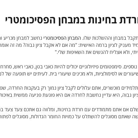
דת בחינות במבחן הפסיכומטרי
יתקבל במבחן וההשלכות שלו.
המבחן הפסיכומטרי
נחשב למבחן מכריע וח
 מעניק לציון ברמה האישית: "מה אם לא אקבל ציון גבוה? מה זה אומר 
יתי, ולא אצליח להגשים את השאיפות שלי."
פים. סימפטומים פיזיולוגיים יכולים להיות כאבי בטן, כאבי ראש, סחרח
ורים או לסימולציות, ולא מכינים שיעורי בית. לעיתים יש תופעה של למי
למידים מוכשרים, אתם עלולים לקבל ציון נמוך רק בעקבות החרדה, שפו
ון גבוה, היא עדיין נחשבת לחרדה אם היא פוגעת פגיעה ממשית באיכות
שלם אם אתם מתמודדים עם חרדת בחינות, ומלווה גם אתכם צעד צעד בתהלי
גשה שאתם מסוגלים להשתלט על כמויות החומר הגדולות, מסוגלים לפתור