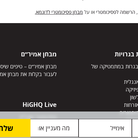
הרשמה
לפסיכומטרי
או על
מבחן פסיכומטרי לדוגמא
.
בגרויות
מבחן אמיר״ם
גרות במתמטיקה של
מבחן אמיר״ם – טיפים שיסי
לעבור בקלות את מבחן אמי
נגלית
יזיקה
שון
HiGHQ Live
זרחות
יסטוריה
פסיכומטרי אונליין
פרות
בגרויות אונליין
ויות