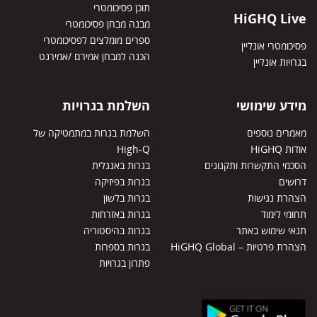
תוכן פסיכומטרי
HiGHQ Live
מבנה מבחן פסיכומטרי
ספרים מומלצים לפסיכומטרי
פסיכומטרי אונליין
הכנה למבחן אמירם /אמירנט
בגרויות אונליין
מידע שימושי
השלמת בגרויות
מאמרים נוספים
השלמת בגרות במתמטיקה של
אודות HiGHQ
High-Q
הסכמי התקשרות ותקנונים
בגרות באנגלית
דרושים
בגרות בפיזיקה
הצהרת נגישות
בגרות בלשון
תחומי לימוד
בגרות באזרחות
תנאי שימוש באתר
בגרות בהיסטוריה
הצהרת פרטיות – HiGHQ Global
בגרות בספרות
פתרון בגרויות