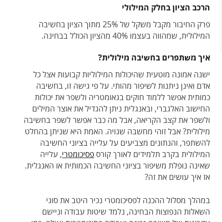
הרכב הציון בחלק המילולי
פרק החיבור מקבל משקל של 25% מתוך הציון בחשיבה
המילולית, שמהווה בעצמו 40% מהציון הכולל בבחינה.
איך משתפרים בחשיבה מילולית?
ישנה אמונה מוטעית שהיכולות המילוליות קבועות אצל כל
אדם ואינן ניתנות לשיפור מהותי. על פי גישה זו, בחשיבה
כמותית אפשר ללמוד חוקים בגאומטריה ולשפר את יכולות
החישוב האלגברי, ובאנגלית ניתן להגדיל את אוצר המילים
ולשפר את קצב הקריאה, אבל מה כבר אפשר לשפר בחשיבה
מילולית? אבל זוהי מחשבה שגויה. האמת היא שניתן בהחלט
להשתפר, והנתונים מצביעים על עלייה בציוני החשיבה
המילולית בקרב תלמידים לאורך קורס
פסיכומטרי
, עלייה
שאינה נופלת משיפור בציוני החשיבה הכמותית או האנגלית.
אז איך עושים את זה?
במהלך מסלול ההכנה לפסיכומטרי נכיר היטב את סוגי
השאלות הנפוצות הבחינה, נלמד שיטות עבודה וניישם