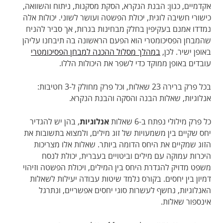
אקדמיים, כגון: הבנת הנקרא, הסקת מסקנות, ניתוח והשוואה,
כישורי חשיבה לוגית, יכולת הפשטה ועושר לשוני. יכולות אלה
נמדדו אמנם בעקיפין בחלק מבחינות בגרות, אך סביר להניח
שהמבחן הפסיכומטרי הוא הפעם הראשונה בה תיבחנו עליהן
באופן ישיר. לכן,
במהלך מסלול ההכנה למבחן הפסיכומטרי
עובדים באופן ממוקד כדי לשפר את היכולות הללו.
בכל פרק ברירה 23 שאלות, וכל פרק מחולק ל-3 חטיבות:
אנלוגיות, שאלות הבנה והסקה והבנת הנקרא.
כל פרק מילולי נפתח ב-6 שאלות
אנלוגיות
, בהן יש להגדיר
יחס שקיים בין משמעויות של זוג מילים, ולמצוא בתשובות את
הזוג שמקיים את היחס הדומה ביותר. שאלות אלו מצריכות
היכרות עמוקה עם מילים וביטויים בעברית, יכולת לנסח
משפט מדויק להגדרת היחס בין המילים, ויכולת הפשטה וזיהוי
דמיון בין יחסים. בקורס נלמד שיטות עבודה יעילות לשאלות
האנלוגיות, נחשף לעשרות סוגי יחסים אפשריים, ונתרגל
אינספור שאלות.