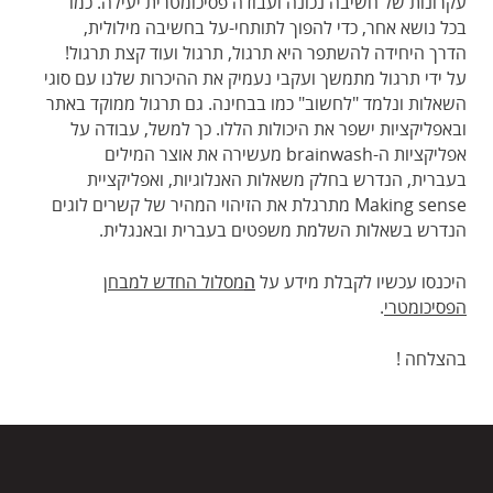
עקרונות של חשיבה נכונה ועבודה פסיכומטרית יעילה. כמו
בכל נושא אחר, כדי להפוך לתותחי-על בחשיבה מילולית,
הדרך היחידה להשתפר היא תרגול, תרגול ועוד קצת תרגול!
על ידי תרגול מתמשך ועקבי נעמיק את ההיכרות שלנו עם סוגי
השאלות ונלמד "לחשוב" כמו בבחינה. גם תרגול ממוקד באתר
ובאפליקציות ישפר את היכולות הללו. כך למשל, עבודה על
אפליקציות ה-brainwash מעשירה את אוצר המילים
בעברית, הנדרש בחלק משאלות האנלוגיות, ואפליקציית
Making sense מתרגלת את הזיהוי המהיר של קשרים לוגים
הנדרש בשאלות השלמת משפטים בעברית ובאנגלית.
היכנסו עכשיו לקבלת מידע על
ה
מסלול החדש למבחן
הפסיכומטרי
.
בהצלחה !