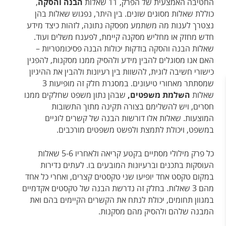
החטיבה האמצעית של הפרק, 11 שאלות
הבנה והסקה
,
כוללת שאלות מסוגים שונים. בין היתר, נפגוש שאלות בהן
נצטרך לענות מה משתמע מפסקה נתונה, לזהות כיצד מידע
חדש מחזק או מחליש מסקנה קיימת, לפענח משלים ועוד.
שאלות הבנה והסקה בודקות יכולות הבנה פסיכומטריות –
האם אנו מסוגלים להבין מידע ולהסיק ממנו מסקנות, להפגין
כישורי חשיבה לוגית, להשוות בין רעיונות ולהבין את ההיגיון
שמסתתר מאחורי טיעונים. במסגרת חלק זה מופיעות 3
שאלות
השלמת משפטים,
שבהן נתון משפט שחלקים ממנו
חסרים, ויש להשלימם בצורה תקינה מתוך התשובות
המוצעות. שאלות אלו דורשות הבנה של קשרים לוגיים
במשפט, ויכולת לתמצת ולפשט משפטים מורכבים.
כל פרק מילולי מסתיים
בקטע קריאה
ולאחריו 5-6 שאלות
העוסקות בתכנים וברעיונות המובעים בו. לעתים נדירות
במקום טקסט אחד יופיעו שני טקסטים קצרים, ואחרי כל אחד
מהם 3 שאלות. בחלק זה נדרשת הבנה של טקסטים אקדמיים
במגוון תחומים, יכולת לנתח את הקשרים הקיימים בהם ואת
המבנה שלהם ולהסיק מהם מסקנות.