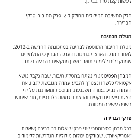
לעשות קצת סדר בבלגן.
חלק החשיבה המילולית מחולק ל-2: פרק החיבור ופרקי
הברירה.
מטלת הכתיבה
מטלת החיבור התווספה לבחינה במתכונתה החדשה ב-2012,
לאחר המרכז הארצי לבחינות והערכה הבחין כי התלמידים
שמתקבלים ללימודי תואר ראשון מתקשים בהבעה בכתב.
ה
מבחן הפסיכומטרי
נפתח במטלת חיבור, שבה נקבל נושא
אקטואלי כלשהו ונצטרך להביע עמדה מגובשת לגביו. את
העמדה נביע בצורה משכנעת, מבוססת ומאורגנת על ידי
הצגת טיעונים תקפים והבאת דוגמאות רלוונטיות, תוך שימוש
בשפה עשירה ומגוונת.
פרקי הברירה
בכל מבחן פסיכומטרי שני פרקי שאלות רב-ברירה (שאלות
"אמריקאיות"), שבודקים יכולות מילוליות הנדרשות ללימודים