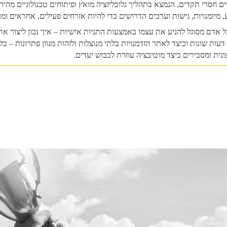
ם חסרי תקדים, הנמצא בתהליך גלובליזציה מואץ ופיתוחים טכנולוגיים מהי
מיומנויות, גישות וערכים הדרושים כדי להיות אזרחים פעילים, אחראים ומע
ל אדם מסוגל להניע את עצמו באמצעות התניות אישיות – איך נכון ליצור אתג
דעות שונות וכיצד לאתר הזדמנויות בלתי מנוצלות ולזהות מגוון פתרונות – כ
נית ומסבירים כיצד מוטיבציה עוזרת לכבוש יעדים.