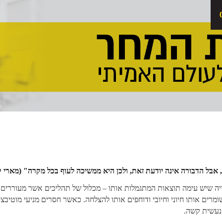
, אבל הדבורה אינה יודעת זאת, ולכן היא ממשיכה לעוף בכל מקרה" (מארי ק
יה שיש עימה תוצאות המתגמלות אותו – מכלול של תהליכים אשר מעוררים 
מרים אותו חיוני וחיובי ודוחפים אותו להצלחה. כאשר חסרים מניעי מוטיבצ
נעשית קשה.