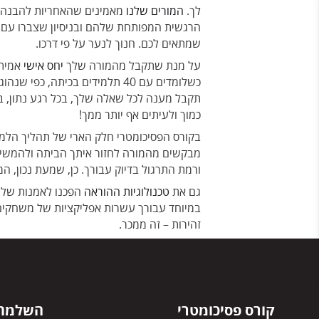
לך.
המורים שלנו
מאמינים שהאחריות להבנה של
הרגשית המפותחת שלהם ובניסיון שצברו עם מ
שמתאים לכם. חנוך לנער על פי דרכו.
על מנת שתקבל מהמורה שלך
יחס אישי
אמיתי
כשלומדים עם 40 תלמידים בכיתה, כפי שנהוג בישראל, אז אין לך מורה – יש לך בעצם מרצה. בכיתה גדולה מלמדים את החומר ולא את
תקבל מענה לכל שאלה שלך, בכל רגע נתון, בכ
כמוך ולעיתים אף יותר ממך!
בקורס הפסיכומטרי חלק הארי של תהליך הלמיד
מבקשים מהמורה לחזור איתך הביתה ולהמשיך 
ורמת התרגול בדיוק עבורך. כן, שמעת נכון, 
גם את
טכנולוגיות ההוראה
הפכנו לאמנות של
זהירות – זה ממכר.
קורס פסיכומטרי
השלמת 