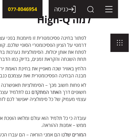
דלג
תוכן
כניסה
077-8046954
למה High-Q
לפתור בחינה פסיכומטרית זו מיומנות בפני עצ
לפתח את אותן יכולות. הסימולציות נערכות ב
תחת השגחה והקראת זמנים, בדיוק כמו הדבר 
הלחץ באוויר שכה מאפיין את בחינת האמת יר
מבנה הבחינה הפסיכומטרית ואת עצמכם כנבחנ
לא פחות חשוב מכך – הסימולציות תאפשרנה מ
חשופים דרך
האתר המתקדם
גם לתלמיד עצמו
עצמי מעמיק של כל סימולציה יאפשר לכם לזהות
ממש – אמנות ההוראה.
המורים שלנו
הם אמני הוראה – הם עברו הכשר