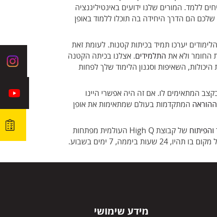
ם ללמד. המורים שלנו ידועים באינטיליגנציה
שלכם הם הדרך היחידה בה תוכלו ללמוד באופן
ימודים יערכו תמיד בכיתות קטנות. לעומת זאת
התלמידים
. אצלנו בכיתה הקטנה
יכולות, השאיפות וסגנון הלימוד שלך לפחות
צב המתאימים לו. אם זה היה אפשרי היינו
 ההוראה
המתקדמות בעולם שמתאימות את אופן
והפיתוח
של קבוצת High Q העולמית מפתחות
במיוחד עבורך עשרות אפליקציות של משחקים לימודיים מיוחדים בכל הנושאים. כך תוכלו להפוך למומחי פסיכומטרי בכל מקום בו תהיו, 24 שעות ביממה, 7 ימים בשבוע.
מידע שימושי