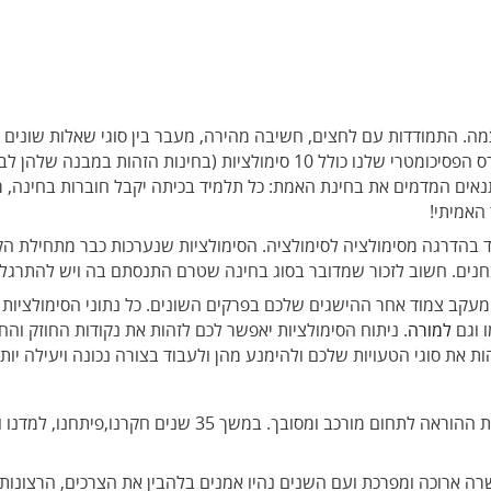
מה. התמודדות עם לחצים, חשיבה מהירה, מעבר בין סוגי שאלות שונים ו
דרמטי על הציון הפסיכומטרי הסופי שלכם. קורס הפסיכומטרי שלנו כולל 10 סי
תנאים המדמים את בחינת האמת: כל תלמיד בכיתה יקבל חוברות בחינה, מ
האמיתי!
ד בהדרגה מסימולציה לסימולציה. הסימולציות שנערכות כבר מתחילת ה
ים. חשוב לזכור שמדובר בסוג בחינה שטרם התנסתם בה ויש להתרגל ל
עקב צמוד אחר ההישגים שלכם בפרקים השונים. כל נתוני הסימולציות ש
 וגם
למורה
. ניתוח הסימולציות יאפשר לכם לזהות את נקודות החוזק ו
 את סוגי הטעויות שלכם ולהימנע מהן ולעבוד בצורה נכונה ויעילה יותר
עובדה כי כל תלמיד הוא עולם ומלואו הופכת את ההוראה לתחום
ה ארוכה ומפרכת ועם השנים נהיו אמנים בלהבין את הצרכים, הרצונו