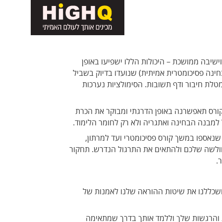
ישיבה ממושכת – היכולות הללו ישפיעו באופן
מולציות (בחינות הזהות במבנה שלהן לבחינה פסיכומטרית אמיתית) שנועדו בדיוק בשביל
טלת חיבור ודף תשובות. הסימולציות נערכות
קורס תאפשרנה באופן הדרגתי ומבוקר את הכרת
מבנה הבחינה ואתגריה ולא רק לחומר הלימוד.
נאספו במשך קורס פסיכומטרי ועד למרתון,
החולשה שלכם ולהתאים את התרגול הנדרש. תחקור
.
 מורכב ומסובך. במשך 35 שנים חקרנו,פיתחנו, למדנו ושכללנו את שיטות ההוראה שלנו לאמנות של
ת והרגשות שלך וללמד אותך בדרך שמתאימה