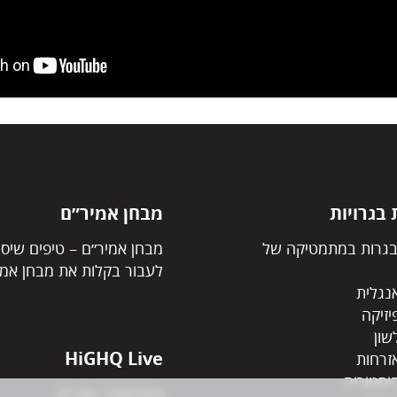
בגרויות
מבחן אמיר״ם
גרות במתמטיקה של
מבחן אמיר״ם – טיפים שיסי
לעבור בקלות את מבחן אמי
נגלית
יזיקה
שון
HiGHQ Live
זרחות
יסטוריה
פסיכומטרי אונליין