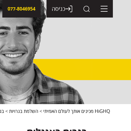
דלג
תוכן
כניסה
077-8046954
HiGHQ מכינים אותך לעולם האמיתי
>
השלמת בגרויות
>
בג