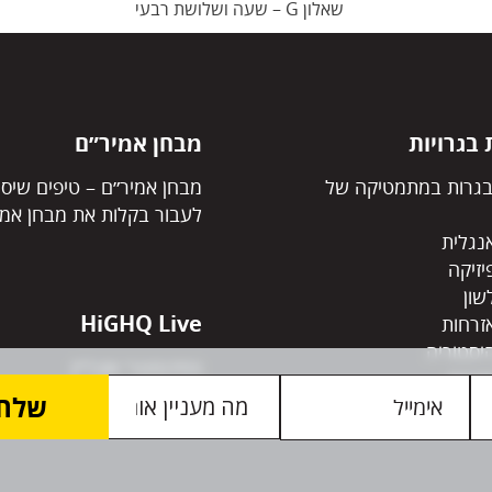
שאלון G – שעה ושלושת רבעי
בגרויות
מבחן אמיר״ם
גרות במתמטיקה של
מבחן אמיר״ם – טיפים שיסי
לעבור בקלות את מבחן אמי
נגלית
יזיקה
שון
HiGHQ Live
זרחות
יסטוריה
פסיכומטרי אונליין
פרות
בגרויות אונליין
ויות