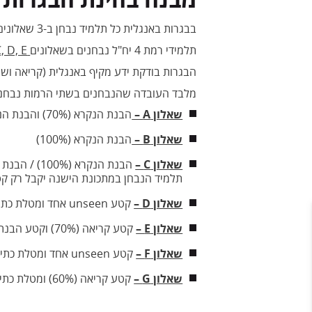
בבגרות באנגלית כל תלמיד נבחן ב-3 שאלונים, כאשר הציון הסופי הוא שקלול של שלושתם (במשקל שווה).
תלמידי רמת 4 יח"ל נבחנים בשאלונים
, D, E
הבגרות בודקת ידע מקיף באנגלית (קריאה ושמ
מלבד העובדה שהנבחנים בשתי הרמות נבחנים באותו שאלון (E) חלק מיצירות הספרות משותפות וההבדלים
שאלון
A –
הבנת הנקרא (70%) והבנת הנשמע (30%)
שאלון
B –
הבנת הנקרא (100%)
שאלון
C –
תלמיד הנבחן במתכונת הישנה יקבל רק קט
שאלון
D –
קטע unseen אחד ומטלת כתיבה בהתייחסות לנושא הטקסט (80-100 מילים)
שאלון
E –
קטע קריאה (70%) וקטע הבנת הנשמע (30%)
שאלון
F –
קטע unseen אחד ומטלת כתיבה בהתייחסות לנושא הטקסט כ-120 מילים.
שאלון
G –
קטע קריאה (60%) ומטלת כתיבה (40%).