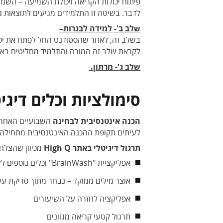
פיתוח יכולות הקריאה ויכולת השמיעה – השמי
לדבר. בשיטה זו התלמידים מגיעים לתוצאות 
שלב ב
'-
למידה לבגרות
–
בשלב זה, לאחר שהסטודנט החל לפתח את יכולו
לקראת שלב זה המורה והתלמיד מחליטים באיזו
שלב ג
'-
מרתון
.
סימולציות וכלים דיגי
הכנה אינטנסיבית לבחינה
השבועיים האחרונ
לעיתים תקופת ההכנה האינטנסיבית מתחילה א
תרגול דיגיטלי באתר High Q
מכיוון שהצלחה
אפליקציית "BrainWash" וכלים נוספים ללימוד מילים בצורה חוויתית ואפקטיבית
אוצר מילים ממוקד – נבחר מתוך סריקת ע
אפליקציה לחזרה על השיעורים
תרגול קטעי קריאה מגוונים