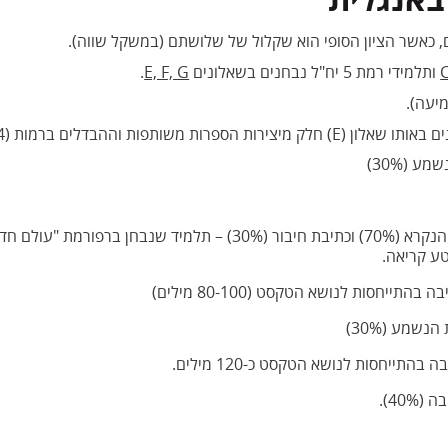
C
ותלמידי רמת 5 יח"ל נבחנים בשאלונים
E, F, G
.
יעה).
 ברמות (4 ו-5 יח"ל) הם לא גדולים.
הבנת הנקרא (100%) / הבנת הנקרא (70%) וכתיבת חיבור (30%) – 
ע קריאה.