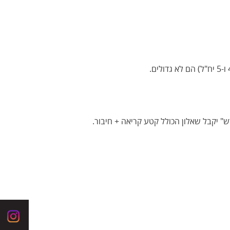
תלמיד שנבחן ברפורמת "עולם חדש" יקבל שאלון הכולל קטע קריאה + חיבור.